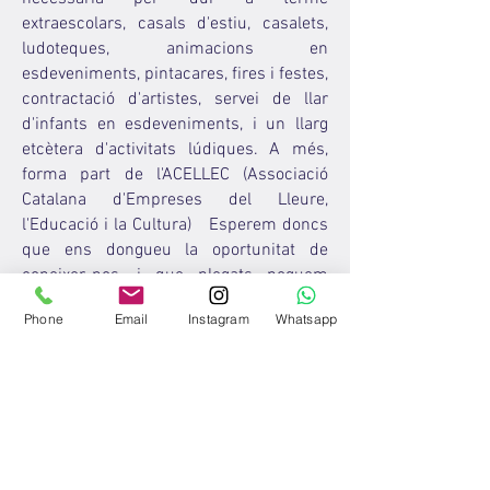
extraescolars, casals d'estiu, casalets,
ludoteques, animacions en
esdeveniments, pintacares, fires i festes,
contractació d'artistes, servei de llar
d'infants en esdeveniments, i un llarg
etcètera d'activitats lúdiques. A més,
forma part de l'ACELLEC (Associació
Catalana d'Empreses del Lleure,
l'Educació i la Cultura) Esperem doncs
que ens dongueu la oportunitat de
coneixer-nos, i que plegats poguem
compartir aquesta experiència tant
Phone
Email
Instagram
Whatsapp
fascinant com ho és l'educació en
temps de lleure.
ACTING Figueres
C/ Sant Josep Sol d'Isern, 26
17600 Figueres (GIrona)